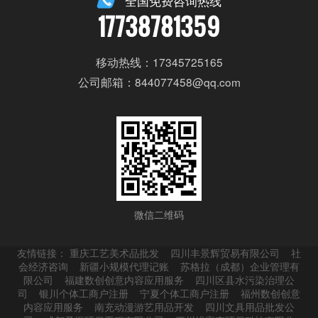
全国免费咨询热线
17738781359
移动热线：17345725165
公司邮箱：844077458@qq.com
微信二维码
友情链接：
重庆工艺美术品批发
四川丰景辉贸易有限公司
社
会经济咨询
新疆小规模代理记账
苏格拉（成都）企业管理有
限公司
福建数创创意内容应用服务
四川区县水污染治理公
司
银川个体工商户注册
宁夏个体工商户注册
福州数创创意
内容应用服务
南充动漫游艺用品开发
四川文具用品批发公