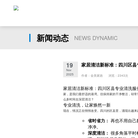
新闻动态
NEWS DYNAMIC
19
家居清洁新标准：四川区县
Nov
2025
作者：金美家政 浏览：2343次
家居清洁新标准：四川区县专业清洗服
家，是我们最舒适的港湾。但保持家的干净整洁，却常
么多时间去深层清洁？
专业清洗，让家焕然一新
现在，情况正在悄悄改变。四川的区县里，涌现出越来越
省时省力：
再也不用自己
净净。
深度清洁：
很多角落平时