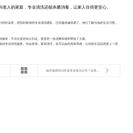
。
和老人的家庭，专业清洗还能杀菌消毒，让家人住得更安心。
川的区县里，想找到靠谱的专业清洗团队，已经越来越容易了。他们了解当地的生活习惯，
洗服务，不仅仅是把灰尘扫走，更是把一份清爽和便利带给了大家。
县的专业清洗服务。你会发现，家居清洁，也可以如此简单高效，让你的生活品质更上一层
如何选择四川区县专业保洁公司？金美家政给你答案！