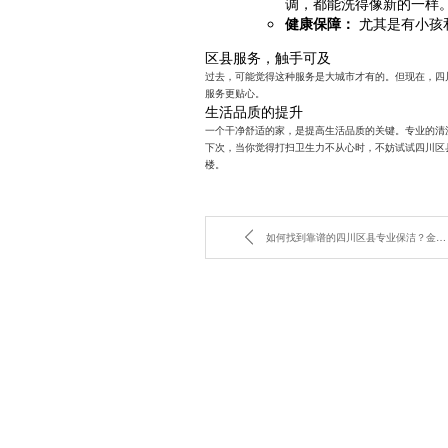
调，都能洗得像新的一样
健康保障：
尤其是有小孩
区县服务，触手可及
过去，可能觉得这种服务是大城市才有的。但现在，四
服务更贴心。
生活品质的提升
一个干净舒适的家，是提高生活品质的关键。专业的清
下次，当你觉得打扫卫生力不从心时，不妨试试四川区
楼。
如何找到靠谱的四川区县专业保洁？金美家政经验分享。