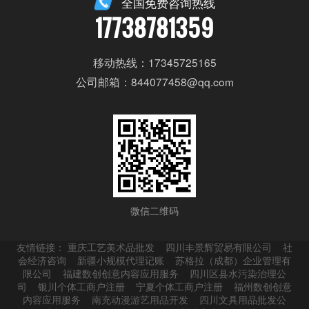
全国免费咨询热线
17738781359
移动热线：17345725165
公司邮箱：844077458@qq.com
微信二维码
友情链接：
重庆工艺美术品批发
四川丰景辉贸易有限公司
社
会经济咨询
新疆小规模代理记账
苏格拉（成都）企业管理有
限公司
福建数创创意内容应用服务
四川区县水污染治理公
司
银川个体工商户注册
宁夏个体工商户注册
福州数创创意
内容应用服务
南充动漫游艺用品开发
四川文具用品批发公