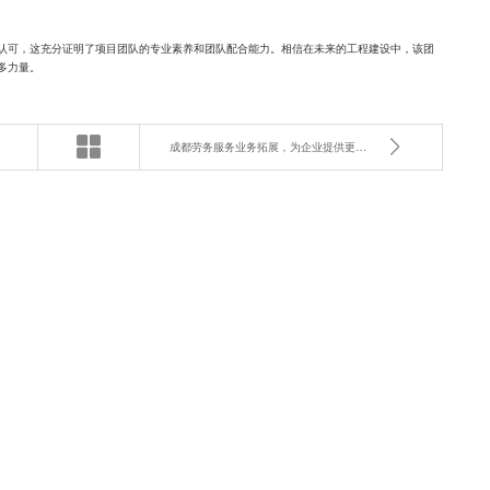
认可，这充分证明了项目团队的专业素养和团队配合能力。相信在未来的工程建设中，该团
多力量。
成都劳务服务业务拓展，为企业提供更多选择