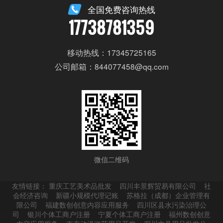
全国免费咨询热线
17738781359
移动热线：17345725165
公司邮箱：844077458@qq.com
微信二维码
友情链接：
重庆工艺美术品批发
四川丰景辉贸易有限公司
社
会经济咨询
新疆小规模代理记账
苏格拉（成都）企业管理有
限公司
福建数创创意内容应用服务
四川区县水污染治理公
司
银川个体工商户注册
宁夏个体工商户注册
福州数创创意