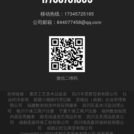
移动热线：17345725165
公司邮箱：844077458@qq.com
微信二维码
友情链接：
重庆工艺美术品批发
四川丰景辉贸易有限公司
社
会经济咨询
新疆小规模代理记账
苏格拉（成都）企业管理有
限公司
福建数创创意内容应用服务
四川区县水污染治理公
司
银川个体工商户注册
宁夏个体工商户注册
福州数创创意
内容应用服务
南充动漫游艺用品开发
四川文具用品批发公
司
成都圣振环保工程有限公司
四川维高森环保科技有限公
司
成都云旺弘商贸有限公司
Copyright © 2023成都金美家政有限公司 版权所有