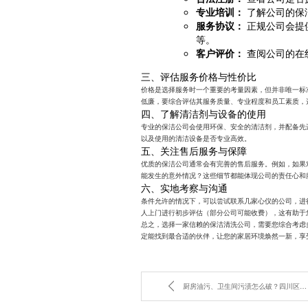
专业培训：
了解公司的保
服务协议：
正规公司会提
等。
客户评价：
查阅公司的在
三、评估服务价格与性价比
价格是选择服务时一个重要的考量因素，但并非唯一标
低廉，要综合评估其服务质量、专业程度和员工素质，
四、了解清洁剂与设备的使用
专业的保洁公司会使用环保、安全的清洁剂，并配备先
以及使用的清洁设备是否专业高效。
五、关注售后服务与保障
优质的保洁公司通常会有完善的售后服务。例如，如果
能发生的意外情况？这些细节都能体现公司的责任心和
六、实地考察与沟通
条件允许的情况下，可以尝试联系几家心仪的公司，进
人上门进行初步评估（部分公司可能收费），这有助于
总之，选择一家信赖的保洁清洗公司，需要您综合考虑
定能找到最合适的伙伴，让您的家居环境焕然一新，享
厨房油污、卫生间污渍怎么破？四川区县专业清洗服务推荐成都金美