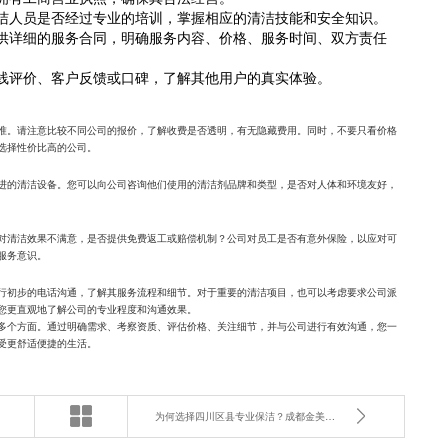
洁人员是否经过专业的培训，掌握相应的清洁技能和安全知识。
供详细的服务合同，明确服务内容、价格、服务时间、双方责任
线评价、客户反馈或口碑，了解其他用户的真实体验。
准。请注意比较不同公司的报价，了解收费是否透明，有无隐藏费用。同时，不要只看价格
选择性价比高的公司。
进的清洁设备。您可以向公司咨询他们使用的清洁剂品牌和类型，是否对人体和环境友好，
对清洁效果不满意，是否提供免费返工或赔偿机制？公司对员工是否有意外保险，以应对可
服务意识。
行初步的电话沟通，了解其服务流程和细节。对于重要的清洁项目，也可以考虑要求公司派
您更直观地了解公司的专业程度和沟通效果。
多个方面。通过明确需求、考察资质、评估价格、关注细节，并与公司进行有效沟通，您一
受更舒适便捷的生活。
为何选择四川区县专业保洁？成都金美家政为您解答！