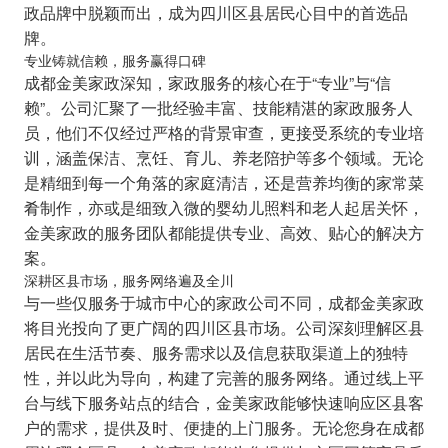
政品牌中脱颖而出，成为四川区县居民心目中的首选品
牌。
专业铸就信赖，服务赢得口碑
成都金美家政深知，家政服务的核心在于“专业”与“信
赖”。公司汇聚了一批经验丰富、技能精湛的家政服务人
员，他们不仅经过严格的背景审查，更接受系统的专业培
训，涵盖保洁、烹饪、育儿、养老陪护等多个领域。无论
是精细到每一个角落的家庭清洁，还是营养均衡的家常菜
肴制作，亦或是细致入微的婴幼儿照料和老人起居关怀，
金美家政的服务团队都能提供专业、高效、贴心的解决方
案。
深耕区县市场，服务网络遍及全川
与一些仅服务于城市中心的家政公司不同，成都金美家政
将目光投向了更广阔的四川区县市场。公司深刻理解区县
居民在生活节奏、服务需求以及信息获取渠道上的独特
性，并以此为导向，构建了完善的服务网络。通过线上平
台与线下服务站点的结合，金美家政能够快速响应区县客
户的需求，提供及时、便捷的上门服务。无论您身在成都